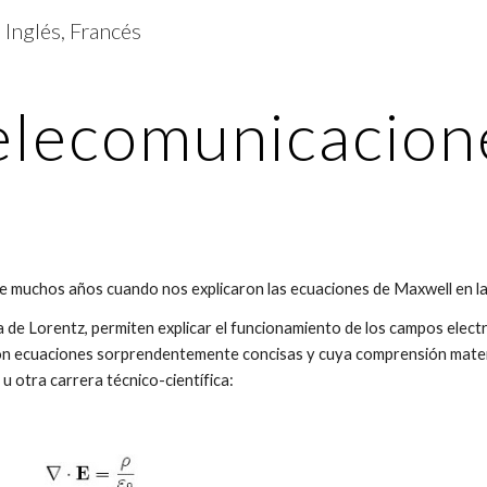
 Inglés, Francés
ip to main content
Skip to navigat
elecomunicacion
 muchos años cuando nos explicaron las ecuaciones de Maxwell en la
za de Lorentz, permiten explicar el funcionamiento de los campos elec
a. Son ecuaciones sorprendentemente concisas y cuya comprensión ma
 u otra carrera técnico-científica: